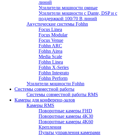
линий
Усилители мощности омные
Усилители мощности с Dante, DSP и с
поддержкой 100/70 В линий
Акустические системы Fohhn
Focus Linea
Focus Modular
Focus Venue
Fohhn ARC
Fohhn Airea
Media Scale
Fohhn Linea
Fohhn X-Series
Fohhn Integrato
Fohhn Perform
Усилители мощности Fohhn
Системы совместной работы
Системы совместной работы RMS
Камеры для конференц-залов
Камеры RMS
Поворотные камеры FHD
Поворотные камеры 4K30
Поворотные камеры 4K60
Крепления
Пульты управления камерами