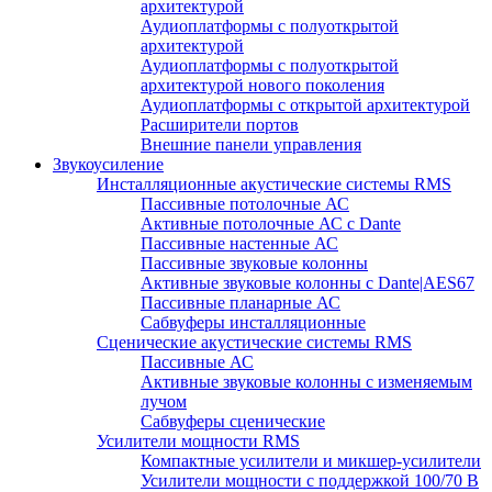
архитектурой
Аудиоплатформы с полуоткрытой
архитектурой
Аудиоплатформы с полуоткрытой
архитектурой нового поколения
Аудиоплатформы с открытой архитектурой
Расширители портов
Внешние панели управления
Звукоусиление
Инсталляционные акустические системы RMS
Пассивные потолочные АС
Активные потолочные АС с Dante
Пассивные настенные АС
Пассивные звуковые колонны
Активные звуковые колонны с Dante|AES67
Пассивные планарные АС
Сабвуферы инсталляционные
Сценические акустические системы RMS
Пассивные АС
Активные звуковые колонны с изменяемым
лучом
Сабвуферы сценические
Усилители мощности RMS
Компактные усилители и микшер-усилители
Усилители мощности с поддержкой 100/70 В