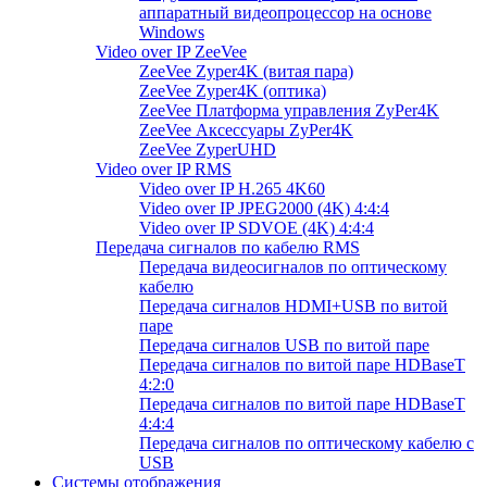
аппаратный видеопроцессор на основе
Windows
Video over IP ZeeVee
ZeeVee Zyper4K (витая пара)
ZeeVee Zyper4K (оптика)
ZeeVee Платформа управления ZyPer4K
ZeeVee Аксессуары ZyPer4K
ZeeVee ZyperUHD
Video over IP RMS
Video over IP H.265 4K60
Video over IP JPEG2000 (4K) 4:4:4
Video over IP SDVOE (4K) 4:4:4
Передача сигналов по кабелю RMS
Передача видеосигналов по оптическому
кабелю
Передача сигналов HDMI+USB по витой
паре
Передача сигналов USB по витой паре
Передача сигналов по витой паре HDBaseT
4:2:0
Передача сигналов по витой паре HDBaseT
4:4:4
Передача сигналов по оптическому кабелю с
USB
Системы отображения