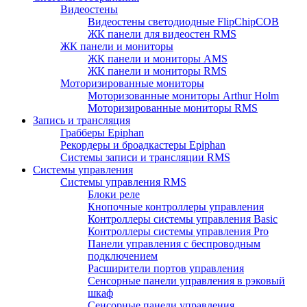
Видеостены
Видеостены светодиодные FlipChipCOB
ЖК панели для видеостен RMS
ЖК панели и мониторы
ЖК панели и мониторы AMS
ЖК панели и мониторы RMS
Моторизированные мониторы
Моторизованные мониторы Arthur Holm
Моторизированные мониторы RMS
Запись и трансляция
Грабберы Epiphan
Рекордеры и броадкастеры Epiphan
Системы записи и трансляции RMS
Системы управления
Системы управления RMS
Блоки реле
Кнопочные контроллеры управления
Контроллеры системы управления Basic
Контроллеры системы управления Pro
Панели управления с беспроводным
подключением
Расширители портов управления
Сенсорные панели управления в рэковый
шкаф
Сенсорные панели управления