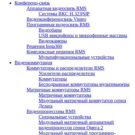
Конференц-связь
Аппаратная видеосвязь RMS
Системы ВКС H.323|SIP
Видеоконференцсвязь Vinteo
Программная видеосвязь RMS
Видеобары
USB микрофоны и микрофонные массивы
Видеокамеры
Решения Insta360
Комплексные решения RMS
Мультифункциональные устройства
Видеокоммутация
Коммутаторы и распределители RMS
Усилители-распределители
Коммутаторы
Бесподрывные коммутаторы-мультивьюеры
Матричные коммутаторы RMS
Матричные коммутаторы
Модульный матричный коммутатор серии
Дельта
Видеопроцессоры RMS
Специальные устройства
Модульный матричный аппаратный
видеопроцессор серии Омега 2
Модульный матричный программно-