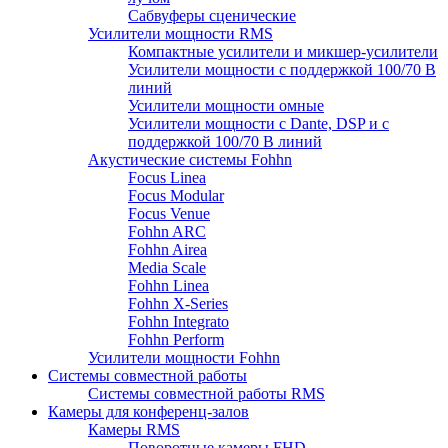
Сабвуферы сценические
Усилители мощности RMS
Компактные усилители и микшер-усилители
Усилители мощности с поддержкой 100/70 В
линий
Усилители мощности омные
Усилители мощности с Dante, DSP и с
поддержкой 100/70 В линий
Акустические системы Fohhn
Focus Linea
Focus Modular
Focus Venue
Fohhn ARC
Fohhn Airea
Media Scale
Fohhn Linea
Fohhn X-Series
Fohhn Integrato
Fohhn Perform
Усилители мощности Fohhn
Системы совместной работы
Системы совместной работы RMS
Камеры для конференц-залов
Камеры RMS
Поворотные камеры FHD