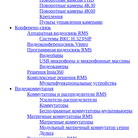
Поворотные камеры 4K30
Поворотные камеры 4K60
Крепления
Пульты управления камерами
Конференц-связь
Аппаратная видеосвязь RMS
Системы ВКС H.323|SIP
Видеоконференцсвязь Vinteo
Программная видеосвязь RMS
Видеобары
USB микрофоны и микрофонные массивы
Видеокамеры
Решения Insta360
Комплексные решения RMS
Мультифункциональные устройства
Видеокоммутация
Коммутаторы и распределители RMS
Усилители-распределители
Коммутаторы
Бесподрывные коммутаторы-мультивьюеры
Матричные коммутаторы RMS
Матричные коммутаторы
Модульный матричный коммутатор серии
Дельта