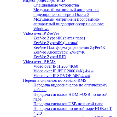
Видеопроцессоры RMS
Специальные устройства
Модульный матричный аппаратный
видеопроцессор серии Омега 2
Модульный матричный программно-
аппаратный видеопроцессор на основе
Windows
Video over IP ZeeVee
ZeeVee Zyper4K (витая пара)
ZeeVee Zyper4K (оптика)
ZeeVee Платформа управления ZyPer4K
ZeeVee Аксессуары ZyPer4K
ZeeVee ZyperUHD
Video over IP RMS
Video over IP H.265 4K60
Video over IP JPEG2000 (4K) 4:4:4
Video over IP SDVOE (4K) 4:4:4
Передача сигналов по кабелю RMS
Передача видеосигналов по оптическому
кабелю
Передача сигналов HDMI+USB по витой
паре
Передача сигналов USB по витой паре
Передача сигналов по витой паре HDBaseT
4:2:0