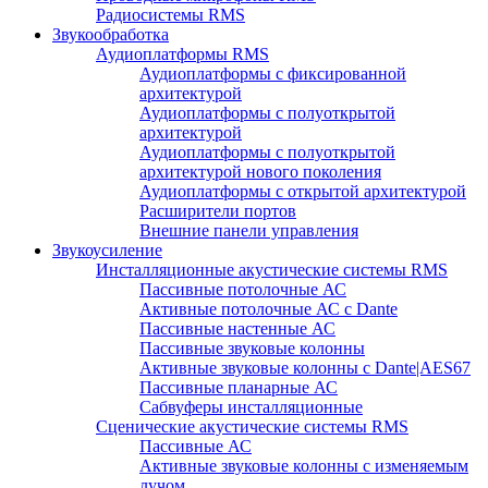
Радиосистемы RMS
Звукообработка
Аудиоплатформы RMS
Аудиоплатформы с фиксированной
архитектурой
Аудиоплатформы с полуоткрытой
архитектурой
Аудиоплатформы с полуоткрытой
архитектурой нового поколения
Аудиоплатформы с открытой архитектурой
Расширители портов
Внешние панели управления
Звукоусиление
Инсталляционные акустические системы RMS
Пассивные потолочные АС
Активные потолочные АС с Dante
Пассивные настенные АС
Пассивные звуковые колонны
Активные звуковые колонны с Dante|AES67
Пассивные планарные АС
Сабвуферы инсталляционные
Сценические акустические системы RMS
Пассивные АС
Активные звуковые колонны с изменяемым
лучом