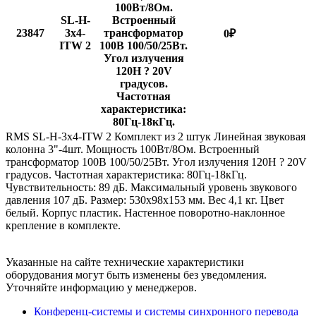
100Вт/8Ом.
SL-H-
Встроенный
23847
3x4-
трансформатор
0
₽
ITW 2
100В 100/50/25Вт.
Угол излучения
120H ? 20V
градусов.
Частотная
характеристика:
80Гц-18кГц.
RMS SL-H-3x4-ITW 2 Комплект из 2 штук Линейная звуковая
колонна 3"-4шт. Мощность 100Вт/8Ом. Встроенный
трансформатор 100В 100/50/25Вт. Угол излучения 120H ? 20V
градусов. Частотная характеристика: 80Гц-18кГц.
Чувствительность: 89 дБ. Максимальный уровень звукового
давления 107 дБ. Размер: 530х98х153 мм. Вес 4,1 кг. Цвет
белый. Корпус пластик. Настенное поворотно-наклонное
крепление в комплекте.
Указанные на сайте технические характеристики
оборудования могут быть изменены без уведомления.
Уточняйте информацию у менеджеров.
Конференц-системы и системы синхронного перевода