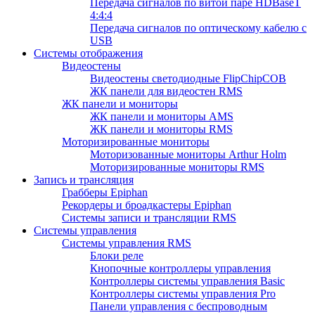
Передача сигналов по витой паре HDBaseT
4:4:4
Передача сигналов по оптическому кабелю с
USB
Системы отображения
Видеостены
Видеостены светодиодные FlipChipCOB
ЖК панели для видеостен RMS
ЖК панели и мониторы
ЖК панели и мониторы AMS
ЖК панели и мониторы RMS
Моторизированные мониторы
Моторизованные мониторы Arthur Holm
Моторизированные мониторы RMS
Запись и трансляция
Грабберы Epiphan
Рекордеры и броадкастеры Epiphan
Системы записи и трансляции RMS
Системы управления
Системы управления RMS
Блоки реле
Кнопочные контроллеры управления
Контроллеры системы управления Basic
Контроллеры системы управления Pro
Панели управления с беспроводным