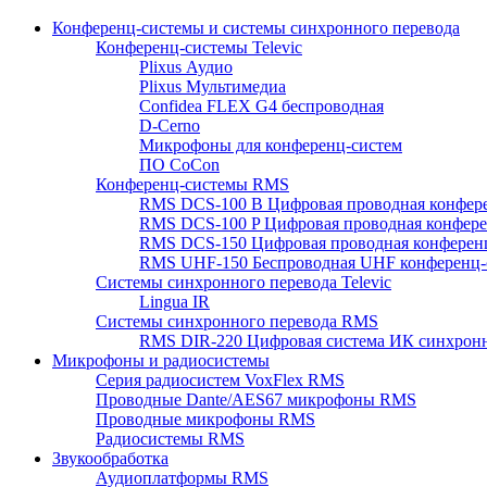
Конференц-системы и системы синхронного перевода
Конференц-системы Televic
Plixus Аудио
Plixus Мультимедиа
Confidea FLEX G4 беспроводная
D-Cerno
Микрофоны для конференц-систем
ПО CoCon
Конференц-системы RMS
RMS DCS-100 B Цифровая проводная конфере
RMS DCS-100 P Цифровая проводная конферен
RMS DCS-150 Цифровая проводная конференц
RMS UHF-150 Беспроводная UHF конференц-
Системы синхронного перевода Televic
Lingua IR
Системы синхронного перевода RMS
RMS DIR-220 Цифровая система ИК синхронн
Микрофоны и радиосистемы
Серия радиосистем VoxFlex RMS
Проводные Dante/AES67 микрофоны RMS
Проводные микрофоны RMS
Радиосистемы RMS
Звукообработка
Аудиоплатформы RMS