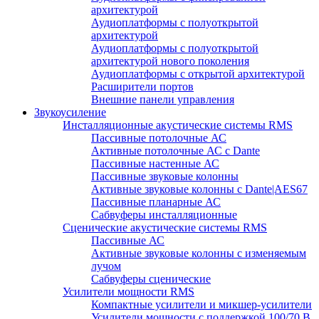
архитектурой
Аудиоплатформы с полуоткрытой
архитектурой
Аудиоплатформы с полуоткрытой
архитектурой нового поколения
Аудиоплатформы с открытой архитектурой
Расширители портов
Внешние панели управления
Звукоусиление
Инсталляционные акустические системы RMS
Пассивные потолочные АС
Активные потолочные АС с Dante
Пассивные настенные АС
Пассивные звуковые колонны
Активные звуковые колонны с Dante|AES67
Пассивные планарные АС
Сабвуферы инсталляционные
Сценические акустические системы RMS
Пассивные АС
Активные звуковые колонны с изменяемым
лучом
Сабвуферы сценические
Усилители мощности RMS
Компактные усилители и микшер-усилители
Усилители мощности с поддержкой 100/70 В