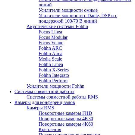
линий
Усилители мощности омные
Усилители мощности с Dante, DSP и с
поддержкой 100/70 В линий
Акустические системы Fohhn
Focus Linea
Focus Modular
Focus Venue
Fohhn ARC
Fohhn Airea
Media Scale
Fohhn Linea
Fohhn X-Series
Fohhn Integrato
Fohhn Perform
Усилители мощности Fohhn
Системы совместной работы
Системы совместной работы RMS
Камеры для конференц-залов
Камеры RMS
Поворотные камеры FHD
Поворотные камеры 4K30
Поворотные камеры 4K60
Крепления
Пульты управления камерами