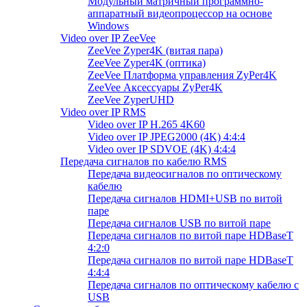
Модульный матричный программно-
аппаратный видеопроцессор на основе
Windows
Video over IP ZeeVee
ZeeVee Zyper4K (витая пара)
ZeeVee Zyper4K (оптика)
ZeeVee Платформа управления ZyPer4K
ZeeVee Аксессуары ZyPer4K
ZeeVee ZyperUHD
Video over IP RMS
Video over IP H.265 4K60
Video over IP JPEG2000 (4K) 4:4:4
Video over IP SDVOE (4K) 4:4:4
Передача сигналов по кабелю RMS
Передача видеосигналов по оптическому
кабелю
Передача сигналов HDMI+USB по витой
паре
Передача сигналов USB по витой паре
Передача сигналов по витой паре HDBaseT
4:2:0
Передача сигналов по витой паре HDBaseT
4:4:4
Передача сигналов по оптическому кабелю с
USB