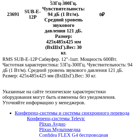
53Гц-300Гц.
Чувствительность:
SUB-E-
23691
94 дБ (1 Вт/м).
0
₽
12P
Средний уровень
звукового
давления 121 дБ.
Размер:
425х485х425 мм
(ВхШxГ).Вес: 30
кг.
RMS SUB-E-12P Сабвуфер. 12"-1шт. Мощность 600Вт.
Частотная характеристика: 53Гц-300Гц. Чувствительность: 94
дБ (1 Вт/м). Средний уровень звукового давления 121 дБ.
Размер: 425х485х425 мм (ВхШxГ).Вес: 30 кг.
Указанные на сайте технические характеристики
оборудования могут быть изменены без уведомления.
Уточняйте информацию у менеджеров.
Конференц-системы и системы синхронного перевода
Конференц-системы Televic
Plixus Аудио
Plixus Мультимедиа
Confidea FLEX G4 беспроводная