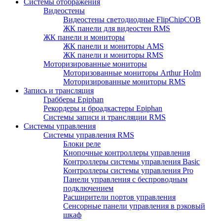
Системы отображения
Видеостены
Видеостены светодиодные FlipChipCOB
ЖК панели для видеостен RMS
ЖК панели и мониторы
ЖК панели и мониторы AMS
ЖК панели и мониторы RMS
Моторизированные мониторы
Моторизованные мониторы Arthur Holm
Моторизированные мониторы RMS
Запись и трансляция
Грабберы Epiphan
Рекордеры и броадкастеры Epiphan
Системы записи и трансляции RMS
Системы управления
Системы управления RMS
Блоки реле
Кнопочные контроллеры управления
Контроллеры системы управления Basic
Контроллеры системы управления Pro
Панели управления с беспроводным
подключением
Расширители портов управления
Сенсорные панели управления в рэковый
шкаф