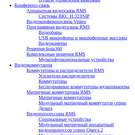
Конференц-связь
Аппаратная видеосвязь RMS
Системы ВКС H.323|SIP
Видеоконференцсвязь Vinteo
Программная видеосвязь RMS
Видеобары
USB микрофоны и микрофонные массивы
Видеокамеры
Решения Insta360
Комплексные решения RMS
Мультифункциональные устройства
Видеокоммутация
Коммутаторы и распределители RMS
Усилители-распределители
Коммутаторы
Бесподрывные коммутаторы-мультивьюеры
Матричные коммутаторы RMS
Матричные коммутаторы
Модульный матричный коммутатор серии
Дельта
Видеопроцессоры RMS
Специальные устройства
Модульный матричный аппаратный
видеопроцессор серии Омега 2