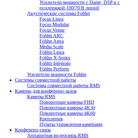
Усилители мощности с Dante, DSP и с
поддержкой 100/70 В линий
Акустические системы Fohhn
Focus Linea
Focus Modular
Focus Venue
Fohhn ARC
Fohhn Airea
Media Scale
Fohhn Linea
Fohhn X-Series
Fohhn Integrato
Fohhn Perform
Усилители мощности Fohhn
Системы совместной работы
Системы совместной работы RMS
Камеры для конференц-залов
Камеры RMS
Поворотные камеры FHD
Поворотные камеры 4K30
Поворотные камеры 4K60
Крепления
Пульты управления камерами
Конференц-связь
Аппаратная видеосвязь RMS