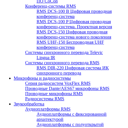
ПО CoCon
Конференц-системы RMS
RMS DCS-100 B Цифровая проводная
конференц-система
RMS DCS-100 P Цифровая проводная
конференц-система. Проектная версия
RMS DCS-150 Цифровая проводная
конференц-система нового поколения
RMS UHF-150 Беспроводная UHF
конференц-система
Системы синхронного перевода Televic
Lingua IR
Системы синхронного перевода RMS
RMS DIR-220 Цифровая система ИК
синхронного перевода
Микрофоны и радиосистемы
Серия радиосистем VoxFlex RMS
Проводные Dante/AES67 микрофоны RMS
Проводные микрофоны RMS
Радиосистемы RMS
Звукообработка
Аудиоплатформы RMS
Аудиоплатформы с фиксированной
архитектурой
Аудиоплатформы с полуоткрытой