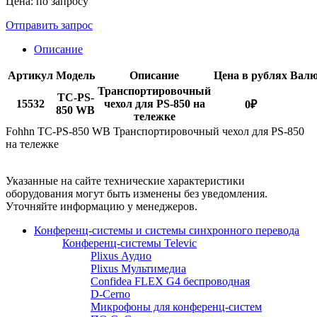
Цена: по запросу
Отправить запрос
Описание
Артикул
Модель
Описание
Цена в рублях
Валю
Транспортировочный
TC-PS-
15532
чехол для PS-850 на
0
₽
850 WB
тележке
Fohhn TC-PS-850 WB Транспортировочный чехол для PS-850
на тележке
Указанные на сайте технические характеристики
оборудования могут быть изменены без уведомления.
Уточняйте информацию у менеджеров.
Конференц-системы и системы синхронного перевода
Конференц-системы Televic
Plixus Аудио
Plixus Мультимедиа
Confidea FLEX G4 беспроводная
D-Cerno
Микрофоны для конференц-систем