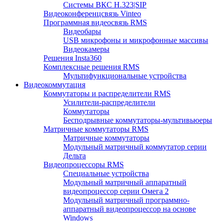
Системы ВКС H.323|SIP
Видеоконференцсвязь Vinteo
Программная видеосвязь RMS
Видеобары
USB микрофоны и микрофонные массивы
Видеокамеры
Решения Insta360
Комплексные решения RMS
Мультифункциональные устройства
Видеокоммутация
Коммутаторы и распределители RMS
Усилители-распределители
Коммутаторы
Бесподрывные коммутаторы-мультивьюеры
Матричные коммутаторы RMS
Матричные коммутаторы
Модульный матричный коммутатор серии
Дельта
Видеопроцессоры RMS
Специальные устройства
Модульный матричный аппаратный
видеопроцессор серии Омега 2
Модульный матричный программно-
аппаратный видеопроцессор на основе
Windows