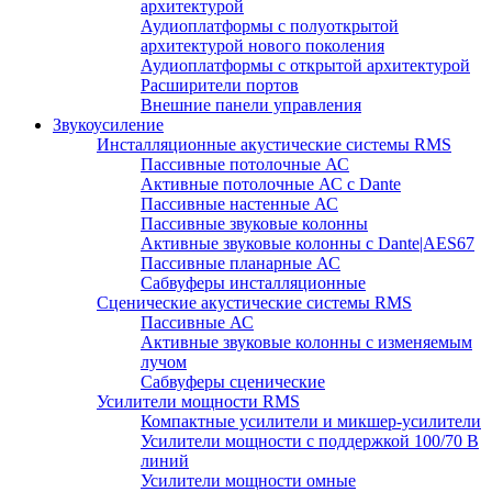
архитектурой
Аудиоплатформы с полуоткрытой
архитектурой нового поколения
Аудиоплатформы с открытой архитектурой
Расширители портов
Внешние панели управления
Звукоусиление
Инсталляционные акустические системы RMS
Пассивные потолочные АС
Активные потолочные АС с Dante
Пассивные настенные АС
Пассивные звуковые колонны
Активные звуковые колонны с Dante|AES67
Пассивные планарные АС
Сабвуферы инсталляционные
Сценические акустические системы RMS
Пассивные АС
Активные звуковые колонны с изменяемым
лучом
Сабвуферы сценические
Усилители мощности RMS
Компактные усилители и микшер-усилители
Усилители мощности с поддержкой 100/70 В
линий
Усилители мощности омные