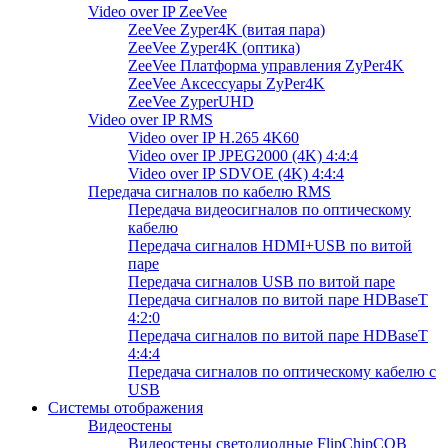
Video over IP ZeeVee
ZeeVee Zyper4K (витая пара)
ZeeVee Zyper4K (оптика)
ZeeVee Платформа управления ZyPer4K
ZeeVee Аксессуары ZyPer4K
ZeeVee ZyperUHD
Video over IP RMS
Video over IP H.265 4K60
Video over IP JPEG2000 (4K) 4:4:4
Video over IP SDVOE (4K) 4:4:4
Передача сигналов по кабелю RMS
Передача видеосигналов по оптическому
кабелю
Передача сигналов HDMI+USB по витой
паре
Передача сигналов USB по витой паре
Передача сигналов по витой паре HDBaseT
4:2:0
Передача сигналов по витой паре HDBaseT
4:4:4
Передача сигналов по оптическому кабелю с
USB
Системы отображения
Видеостены
Видеостены светодиодные FlipChipCOB