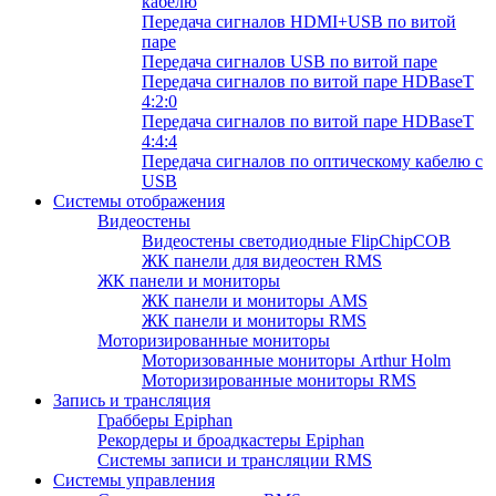
кабелю
Передача сигналов HDMI+USB по витой
паре
Передача сигналов USB по витой паре
Передача сигналов по витой паре HDBaseT
4:2:0
Передача сигналов по витой паре HDBaseT
4:4:4
Передача сигналов по оптическому кабелю с
USB
Системы отображения
Видеостены
Видеостены светодиодные FlipChipCOB
ЖК панели для видеостен RMS
ЖК панели и мониторы
ЖК панели и мониторы AMS
ЖК панели и мониторы RMS
Моторизированные мониторы
Моторизованные мониторы Arthur Holm
Моторизированные мониторы RMS
Запись и трансляция
Грабберы Epiphan
Рекордеры и броадкастеры Epiphan
Системы записи и трансляции RMS
Системы управления