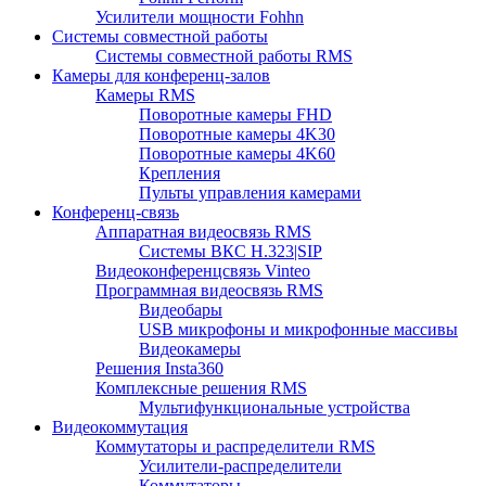
Усилители мощности Fohhn
Системы совместной работы
Системы совместной работы RMS
Камеры для конференц-залов
Камеры RMS
Поворотные камеры FHD
Поворотные камеры 4K30
Поворотные камеры 4K60
Крепления
Пульты управления камерами
Конференц-связь
Аппаратная видеосвязь RMS
Системы ВКС H.323|SIP
Видеоконференцсвязь Vinteo
Программная видеосвязь RMS
Видеобары
USB микрофоны и микрофонные массивы
Видеокамеры
Решения Insta360
Комплексные решения RMS
Мультифункциональные устройства
Видеокоммутация
Коммутаторы и распределители RMS
Усилители-распределители
Коммутаторы