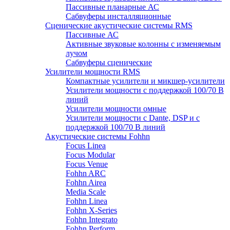
Пассивные планарные АС
Сабвуферы инсталляционные
Сценические акустические системы RMS
Пассивные АС
Активные звуковые колонны с изменяемым
лучом
Сабвуферы сценические
Усилители мощности RMS
Компактные усилители и микшер-усилители
Усилители мощности с поддержкой 100/70 В
линий
Усилители мощности омные
Усилители мощности с Dante, DSP и с
поддержкой 100/70 В линий
Акустические системы Fohhn
Focus Linea
Focus Modular
Focus Venue
Fohhn ARC
Fohhn Airea
Media Scale
Fohhn Linea
Fohhn X-Series
Fohhn Integrato
Fohhn Perform