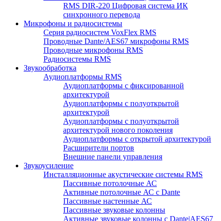
RMS DIR-220 Цифровая система ИК
синхронного перевода
Микрофоны и радиосистемы
Серия радиосистем VoxFlex RMS
Проводные Dante/AES67 микрофоны RMS
Проводные микрофоны RMS
Радиосистемы RMS
Звукообработка
Аудиоплатформы RMS
Аудиоплатформы с фиксированной
архитектурой
Аудиоплатформы с полуоткрытой
архитектурой
Аудиоплатформы с полуоткрытой
архитектурой нового поколения
Аудиоплатформы с открытой архитектурой
Расширители портов
Внешние панели управления
Звукоусиление
Инсталляционные акустические системы RMS
Пассивные потолочные АС
Активные потолочные АС с Dante
Пассивные настенные АС
Пассивные звуковые колонны
Активные звуковые колонны с Dante|AES67