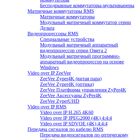
Бесподрывные коммутаторы-мультивьюеры
Матричные коммутаторы RMS
Матричные коммутаторы
Модульный матричный коммутатор серии
Дельта
Видеопроцессоры RMS
Специальные устройства
Модульный матричный аппаратный
видеопроцессор серии Омега 2
Модульный матричный программно-
аппаратный видеопроцессор на основе
Windows
Video over IP ZeeVee
ZeeVee Zyper4K (витая пара)
ZeeVee Zyper4K (оптика)
ZeeVee Платформа управления ZyPer4K
ZeeVee Аксессуары ZyPer4K
ZeeVee ZyperUHD
Video over IP RMS
Video over IP H.265 4K60
Video over IP JPEG2000 (4K) 4:4:4
Video over IP SDVOE (4K) 4:4:4
Передача сигналов по кабелю RMS
Передача видеосигналов по оптическому