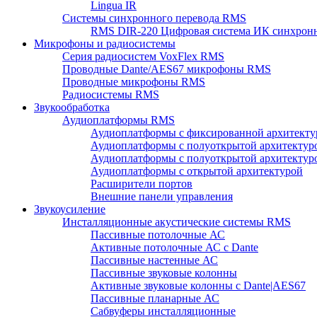
Lingua IR
Системы синхронного перевода RMS
RMS DIR-220 Цифровая система ИК синхронн
Микрофоны и радиосистемы
Серия радиосистем VoxFlex RMS
Проводные Dante/AES67 микрофоны RMS
Проводные микрофоны RMS
Радиосистемы RMS
Звукообработка
Аудиоплатформы RMS
Аудиоплатформы с фиксированной архитекту
Аудиоплатформы с полуоткрытой архитектур
Аудиоплатформы с полуоткрытой архитектур
Аудиоплатформы с открытой архитектурой
Расширители портов
Внешние панели управления
Звукоусиление
Инсталляционные акустические системы RMS
Пассивные потолочные АС
Активные потолочные АС с Dante
Пассивные настенные АС
Пассивные звуковые колонны
Активные звуковые колонны с Dante|AES67
Пассивные планарные АС
Сабвуферы инсталляционные