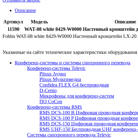
Описание
Артикул
Модель
Описание
11590
WAT-08 white
8429-W0000 Настенный кронштейн дл
Fohhn WAT-08 white 8429-W0000 Настенный кронштейн LX-20 
Указанные на сайте технические характеристики оборудовани
Конференц-системы и системы синхронного перевода
Конференц-системы Televic
Plixus Аудио
Plixus Мультимедиа
Confidea FLEX G4 беспроводная
D-Cerno
Микрофоны для конференц-систем
ПО CoCon
Конференц-системы RMS
RMS DCS-100 B Цифровая проводная конфере
RMS DCS-100 P Цифровая проводная конферен
RMS DCS-150 Цифровая проводная конференц
RMS UHF-150 Беспроводная UHF конференц-
Системы синхронного перевода Televic