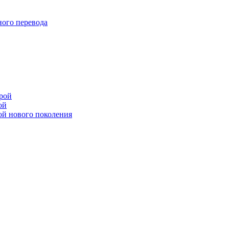
ого перевода
рой
ой
ой нового поколения