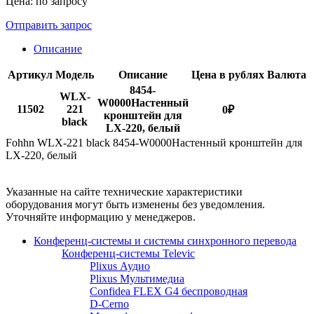
Цена: по запросу
Отправить запрос
Описание
Артикул
Модель
Описание
Цена в рублях
Валюта
8454-
WLX-
W0000Настенный
11502
221
0
₽
кронштейн для
black
LX-220, белый
Fohhn WLX-221 black 8454-W0000Настенный кронштейн для
LX-220, белый
Указанные на сайте технические характеристики
оборудования могут быть изменены без уведомления.
Уточняйте информацию у менеджеров.
Конференц-системы и системы синхронного перевода
Конференц-системы Televic
Plixus Аудио
Plixus Мультимедиа
Confidea FLEX G4 беспроводная
D-Cerno