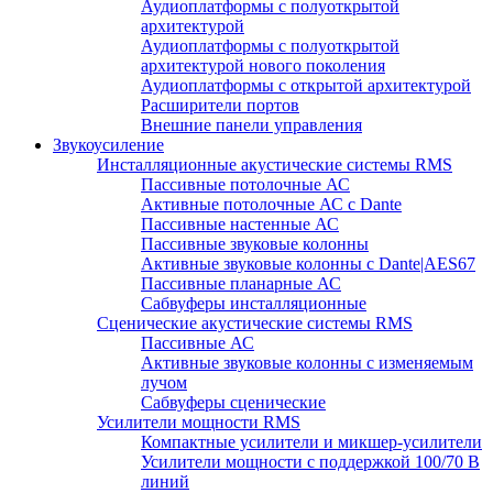
Аудиоплатформы с полуоткрытой
архитектурой
Аудиоплатформы с полуоткрытой
архитектурой нового поколения
Аудиоплатформы с открытой архитектурой
Расширители портов
Внешние панели управления
Звукоусиление
Инсталляционные акустические системы RMS
Пассивные потолочные АС
Активные потолочные АС с Dante
Пассивные настенные АС
Пассивные звуковые колонны
Активные звуковые колонны с Dante|AES67
Пассивные планарные АС
Сабвуферы инсталляционные
Сценические акустические системы RMS
Пассивные АС
Активные звуковые колонны с изменяемым
лучом
Сабвуферы сценические
Усилители мощности RMS
Компактные усилители и микшер-усилители
Усилители мощности с поддержкой 100/70 В
линий