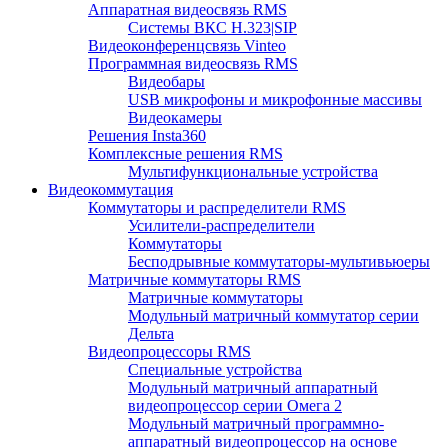
Аппаратная видеосвязь RMS
Системы ВКС H.323|SIP
Видеоконференцсвязь Vinteo
Программная видеосвязь RMS
Видеобары
USB микрофоны и микрофонные массивы
Видеокамеры
Решения Insta360
Комплексные решения RMS
Мультифункциональные устройства
Видеокоммутация
Коммутаторы и распределители RMS
Усилители-распределители
Коммутаторы
Бесподрывные коммутаторы-мультивьюеры
Матричные коммутаторы RMS
Матричные коммутаторы
Модульный матричный коммутатор серии
Дельта
Видеопроцессоры RMS
Специальные устройства
Модульный матричный аппаратный
видеопроцессор серии Омега 2
Модульный матричный программно-
аппаратный видеопроцессор на основе