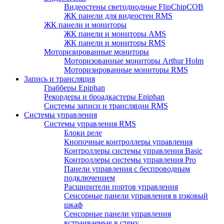
Видеостены светодиодные FlipChipCOB
ЖК панели для видеостен RMS
ЖК панели и мониторы
ЖК панели и мониторы AMS
ЖК панели и мониторы RMS
Моторизированные мониторы
Моторизованные мониторы Arthur Holm
Моторизированные мониторы RMS
Запись и трансляция
Грабберы Epiphan
Рекордеры и броадкастеры Epiphan
Системы записи и трансляции RMS
Системы управления
Системы управления RMS
Блоки реле
Кнопочные контроллеры управления
Контроллеры системы управления Basic
Контроллеры системы управления Pro
Панели управления с беспроводным
подключением
Расширители портов управления
Сенсорные панели управления в рэковый
шкаф
Сенсорные панели управления
встраиваемые в стену