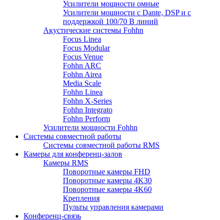
Усилители мощности омные
Усилители мощности с Dante, DSP и с
поддержкой 100/70 В линий
Акустические системы Fohhn
Focus Linea
Focus Modular
Focus Venue
Fohhn ARC
Fohhn Airea
Media Scale
Fohhn Linea
Fohhn X-Series
Fohhn Integrato
Fohhn Perform
Усилители мощности Fohhn
Системы совместной работы
Системы совместной работы RMS
Камеры для конференц-залов
Камеры RMS
Поворотные камеры FHD
Поворотные камеры 4K30
Поворотные камеры 4K60
Крепления
Пульты управления камерами
Конференц-связь