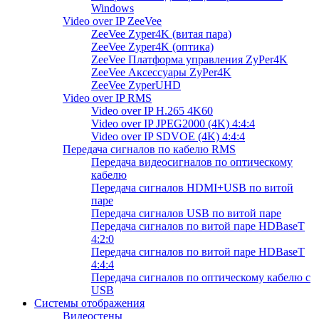
Windows
Video over IP ZeeVee
ZeeVee Zyper4K (витая пара)
ZeeVee Zyper4K (оптика)
ZeeVee Платформа управления ZyPer4K
ZeeVee Аксессуары ZyPer4K
ZeeVee ZyperUHD
Video over IP RMS
Video over IP H.265 4K60
Video over IP JPEG2000 (4K) 4:4:4
Video over IP SDVOE (4K) 4:4:4
Передача сигналов по кабелю RMS
Передача видеосигналов по оптическому
кабелю
Передача сигналов HDMI+USB по витой
паре
Передача сигналов USB по витой паре
Передача сигналов по витой паре HDBaseT
4:2:0
Передача сигналов по витой паре HDBaseT
4:4:4
Передача сигналов по оптическому кабелю с
USB
Системы отображения
Видеостены