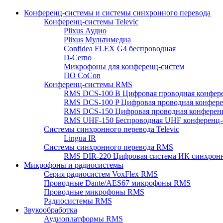
Конференц-системы и системы синхронного перевода
Конференц-системы Televic
Plixus Аудио
Plixus Мультимедиа
Confidea FLEX G4 беспроводная
D-Cerno
Микрофоны для конференц-систем
ПО CoCon
Конференц-системы RMS
RMS DCS-100 B Цифровая проводная конфере
RMS DCS-100 P Цифровая проводная конферен
RMS DCS-150 Цифровая проводная конференц
RMS UHF-150 Беспроводная UHF конференц-
Системы синхронного перевода Televic
Lingua IR
Системы синхронного перевода RMS
RMS DIR-220 Цифровая система ИК синхронн
Микрофоны и радиосистемы
Серия радиосистем VoxFlex RMS
Проводные Dante/AES67 микрофоны RMS
Проводные микрофоны RMS
Радиосистемы RMS
Звукообработка
Аудиоплатформы RMS