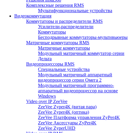
Комплексные решения RMS
Мультифункциональные устройства
Видеокоммутация
Коммутаторы и распределители RMS
Усилители-распределители
Коммутаторы
Бесподрывные коммутаторы-мультивьюеры
Матричные коммутаторы RMS
Матричные коммутаторы
Модульный матричный коммутатор серии
Дельта
Видеопроцессоры RMS
Специальные устройства
Модульный матричный аппаратный
видеопроцессор серии Омега 2
Модульный матричный программно-
аппаратный видеопроцессор на основе
Windows
Video over IP ZeeVee
ZeeVee Zyper4K (витая пара)
ZeeVee Zyper4K (оптика)
ZeeVee Платформа управления ZyPer4K
ZeeVee Аксессуары ZyPer4K
ZeeVee ZyperUHD