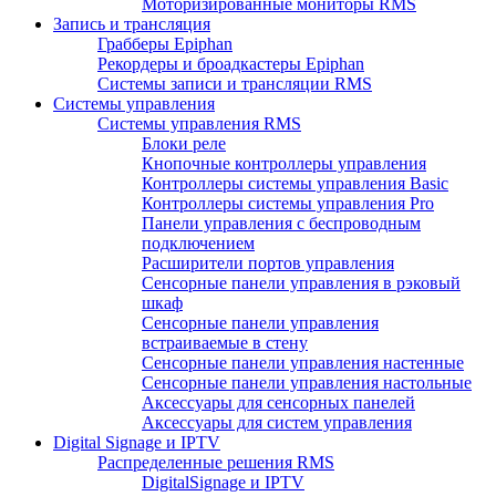
Моторизированные мониторы RMS
Запись и трансляция
Грабберы Epiphan
Рекордеры и броадкастеры Epiphan
Системы записи и трансляции RMS
Системы управления
Системы управления RMS
Блоки реле
Кнопочные контроллеры управления
Контроллеры системы управления Basic
Контроллеры системы управления Pro
Панели управления с беспроводным
подключением
Расширители портов управления
Сенсорные панели управления в рэковый
шкаф
Сенсорные панели управления
встраиваемые в стену
Сенсорные панели управления настенные
Сенсорные панели управления настольные
Аксессуары для сенсорных панелей
Аксессуары для систем управления
Digital Signage и IPTV
Распределенные решения RMS
DigitalSignage и IPTV