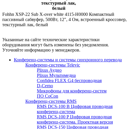
текстурный лак,
белый
Fohhn XSP-22 Sub X-over white 4115-H0000 Компактный
пассивный сабвуфер, 500Вт, 12", 4 Ом, встроенный кроссовер,
текстурный лак, белый
Указанные на сайте технические характеристики
оборудования могут быть изменены без уведомления.
Уточняйте информацию у менеджеров.
Конференц-системы и системы синхронного перевода
Конференц-системы Televic
Plixus Аудио
Plixus Мультимедиа
Confidea FLEX G4 беспроводная
D-Cerno
Микрофоны для конференц-систем
ПО CoCon
Конференц-системы RMS
RMS DCS-100 B Цифровая проводная
конференц-система
RMS DCS-100 P Цифровая проводная
конференц-система. Проектная версия
RMS DCS-150 Цифровая проводная