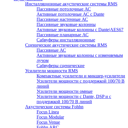
Инсталляционные акустические системы RMS
Пассивные потолочные АС
Активные потолочные АС с Dante
Пассивные настенные АС
Пассивные звуковые колонны
Активные звуковые колонны с Dante|AES67
Пассивные планарные АС
Сабвуферы инсталляционные
Сценические акустические системы RMS
Пассивные АС
Активные звуковые колонны с изменяемым
лучом
Сабвуферы сценические
Усилители мощности RMS
Компактные усилители и микшер-усилители
Усилители мощности с поддержкой 100/70 В
линий
Усилители мощности омные
Усилители мощности с Dante, DSP и с
поддержкой 100/70 В линий
Акустические системы Fohhn
Focus Linea
Focus Modular
Focus Venue
Fohhn ARC