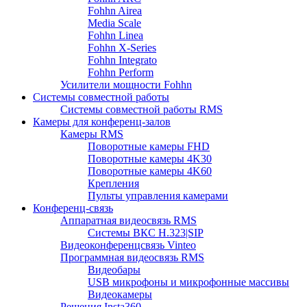
Fohhn Airea
Media Scale
Fohhn Linea
Fohhn X-Series
Fohhn Integrato
Fohhn Perform
Усилители мощности Fohhn
Системы совместной работы
Системы совместной работы RMS
Камеры для конференц-залов
Камеры RMS
Поворотные камеры FHD
Поворотные камеры 4K30
Поворотные камеры 4K60
Крепления
Пульты управления камерами
Конференц-связь
Аппаратная видеосвязь RMS
Системы ВКС H.323|SIP
Видеоконференцсвязь Vinteo
Программная видеосвязь RMS
Видеобары
USB микрофоны и микрофонные массивы
Видеокамеры
Решения Insta360