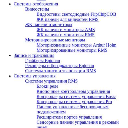
Системы отображения
Видеостены
Видеостены светодиодные FlipChipCOB
ЖК панели для видеостен RMS
ЖК панели и мониторы
ЖК панели и мониторы AMS
ЖК панели и мониторы RMS
Моторизированные мониторы
Моторизованные мониторы Arthur Holm
Моторизированные мониторы RMS
Запись и трансляция
Грабберы Epiphan
Рекордеры и броадкастеры Epiphan
Системы записи и трансляции RMS
Системы управления
Системы управления RMS
Блоки реле
Кнопочные контроллеры управления
Контроллеры системы управления Basic
Контроллеры системы управления Pro
Панели управления с беспроводным
подключением
Расширители портов управления
Сенсорные панели управления в рэковый
шкаф