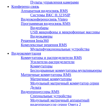
Пульты управления камерами
Конференц-связь
Аппаратная видеосвязь RMS
Системы ВКС H.323|SIP
Видеоконференцсвязь Vinteo
Программная видеосвязь RMS
Видеобары
USB микрофоны и микрофонные массивы
Видеокамеры
Решения Insta360
Комплексные решения RMS
Мультифункциональные устройства
Видеокоммутация
Коммутаторы и распределители RMS
Усилители-распределители
Коммутаторы
Бесподрывные коммутаторы-мультивьюеры
Матричные коммутаторы RMS
Матричные коммутаторы
Модульный матричный коммутатор серии
Дельта
Видеопроцессоры RMS
Специальные устройства
Модульный матричный аппаратный
видеопроцессор серии Омега 2