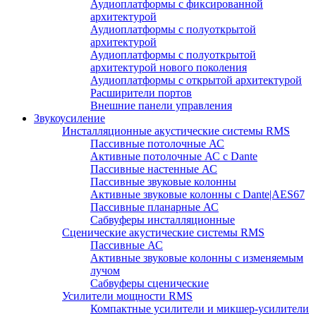
Аудиоплатформы с фиксированной
архитектурой
Аудиоплатформы с полуоткрытой
архитектурой
Аудиоплатформы с полуоткрытой
архитектурой нового поколения
Аудиоплатформы с открытой архитектурой
Расширители портов
Внешние панели управления
Звукоусиление
Инсталляционные акустические системы RMS
Пассивные потолочные АС
Активные потолочные АС с Dante
Пассивные настенные АС
Пассивные звуковые колонны
Активные звуковые колонны с Dante|AES67
Пассивные планарные АС
Сабвуферы инсталляционные
Сценические акустические системы RMS
Пассивные АС
Активные звуковые колонны с изменяемым
лучом
Сабвуферы сценические
Усилители мощности RMS
Компактные усилители и микшер-усилители