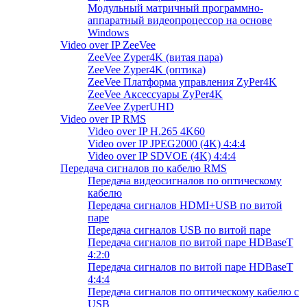
Модульный матричный программно-
аппаратный видеопроцессор на основе
Windows
Video over IP ZeeVee
ZeeVee Zyper4K (витая пара)
ZeeVee Zyper4K (оптика)
ZeeVee Платформа управления ZyPer4K
ZeeVee Аксессуары ZyPer4K
ZeeVee ZyperUHD
Video over IP RMS
Video over IP H.265 4K60
Video over IP JPEG2000 (4K) 4:4:4
Video over IP SDVOE (4K) 4:4:4
Передача сигналов по кабелю RMS
Передача видеосигналов по оптическому
кабелю
Передача сигналов HDMI+USB по витой
паре
Передача сигналов USB по витой паре
Передача сигналов по витой паре HDBaseT
4:2:0
Передача сигналов по витой паре HDBaseT
4:4:4
Передача сигналов по оптическому кабелю с
USB