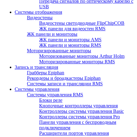
Передача сигналов по оптическому кабелю с
USB
Системы отображения
Видеостены
Видеостены светодиодные FlipChipCOB
ЖК панели для видеостен RMS
ЖК панели и мониторы
ЖК панели и мониторы AMS
ЖК панели и мониторы RMS
Моторизированные мониторы
Моторизованные мониторы Arthur Holm
Моторизированные мониторы RMS
Запись и трансляция
Грабберы Epiphan
Рекордеры и броадкастеры Epiphan
Системы записи и трансляции RMS
Системы управления
Системы управления RMS
Блоки реле
Кнопочные контроллеры управления
Контроллеры системы управления Basic
Контроллеры системы управления Pro
Панели управления с беспроводным
подключением
Расширители портов управления