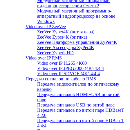
Модульный матричный аппаратный
видеопроцессор серии Омега 2
Модульный матричный программно-
аппаратный видеопроцессор на основе
Windows
Video over IP ZeeVee
ZeeVee Zyper4K (витая пара)
ZeeVee Zyper4K (оптика)
ZeeVee Платформа управления ZyPer4K
ZeeVee Аксессуары ZyPer4K
ZeeVee ZyperUHD
Video over IP RMS
Video over IP H.265 4K60
Video over IP JPEG2000 (4K) 4:4:4
Video over IP SDVOE (4K) 4:4:4
Передача сигналов по кабелю RMS
Передача видеосигналов по оптическому
кабелю
Передача сигналов HDMI+USB по витой
паре
Передача сигналов USB по витой паре
Передача сигналов по витой паре HDBaseT
4:2:0
Передача сигналов по витой паре HDBaseT
4:4:4