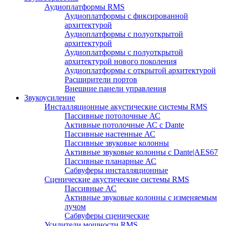
Аудиоплатформы RMS
Аудиоплатформы с фиксированной
архитектурой
Аудиоплатформы с полуоткрытой
архитектурой
Аудиоплатформы с полуоткрытой
архитектурой нового поколения
Аудиоплатформы с открытой архитектурой
Расширители портов
Внешние панели управления
Звукоусиление
Инсталляционные акустические системы RMS
Пассивные потолочные АС
Активные потолочные АС с Dante
Пассивные настенные АС
Пассивные звуковые колонны
Активные звуковые колонны с Dante|AES67
Пассивные планарные АС
Сабвуферы инсталляционные
Сценические акустические системы RMS
Пассивные АС
Активные звуковые колонны с изменяемым
лучом
Сабвуферы сценические
Усилители мощности RMS