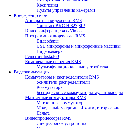
Крепления
Пульты управления камерами
Конференц-связь
Аппаратная видеосвязь RMS
Системы ВКС H.323|SIP
Видеоконференцсвязь Vinteo
Программная видеосвязь RMS
Видеобары
USB микрофоны и микрофонные массивы
Видеокамеры
Решения Insta360
Комплексные решения RMS
Мультифункциональные устройства
Видеокоммутация
Коммутаторы и распределители RMS
Усилители-распределители
Коммутаторы
Бесподрывные коммутаторы-мультивьюеры
Матричные коммутаторы RMS
Матричные коммутаторы
Модульный матричный коммутатор серии
Дельта
Видеопроцессоры RMS
Специальные устройства