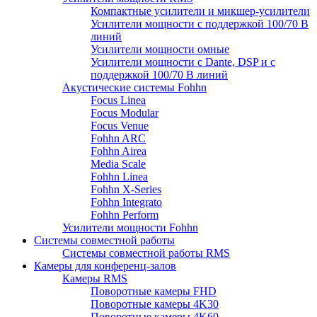
Компактные усилители и микшер-усилители
Усилители мощности с поддержкой 100/70 В
линий
Усилители мощности омные
Усилители мощности с Dante, DSP и с
поддержкой 100/70 В линий
Акустические системы Fohhn
Focus Linea
Focus Modular
Focus Venue
Fohhn ARC
Fohhn Airea
Media Scale
Fohhn Linea
Fohhn X-Series
Fohhn Integrato
Fohhn Perform
Усилители мощности Fohhn
Системы совместной работы
Системы совместной работы RMS
Камеры для конференц-залов
Камеры RMS
Поворотные камеры FHD
Поворотные камеры 4K30
Поворотные камеры 4K60