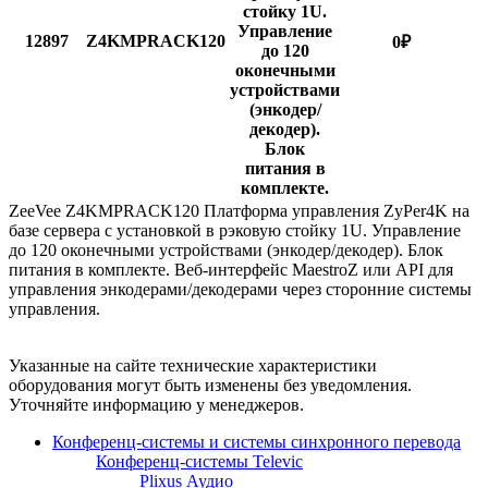
стойку 1U.
Управление
12897
Z4KMPRACK120
0
₽
до 120
оконечными
устройствами
(энкодер/
декодер).
Блок
питания в
комплекте.
ZeeVee Z4KMPRACK120 Платформа управления ZyPer4K на
базе сервера с установкой в рэковую стойку 1U. Управление
до 120 оконечными устройствами (энкодер/декодер). Блок
питания в комплекте. Веб-интерфейс MaestroZ или API для
управления энкодерами/декодерами через сторонние системы
управления.
Указанные на сайте технические характеристики
оборудования могут быть изменены без уведомления.
Уточняйте информацию у менеджеров.
Конференц-системы и системы синхронного перевода
Конференц-системы Televic
Plixus Аудио